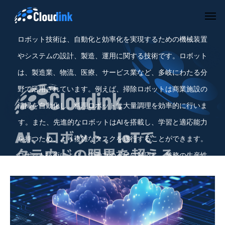
ロボット
ロボット技術は、自動化と効率化を実現するための機械装置
やシステムの設計、製造、運用に関する技術です。ロボット
は、製造業、物流、医療、サービス業など、多岐にわたる分
野で活用されています。例えば、掃除ロボットは商業施設の
清掃を自動化し、料理ロボットは大量調理を効率的に行いま
す。また、先進的なロボットはAIを搭載し、学習と適応能力
を持つため、より複雑なタスクを遂行することができます。
ロボット技術により、労働力の不足に対応し、業務の生産性
と品質を向上させることが可能です。
開発・テスト自動化
業務効率化
Auto Coding & Testing
Auto Process