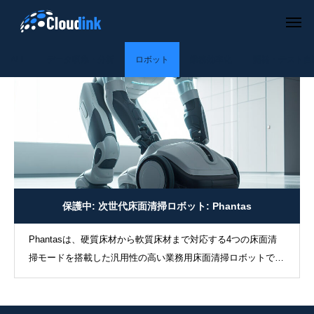
ALL
データ収集・分析
ロボット
業務効率化
開発・テスト自
保護中: 次世代床面清掃ロボット: Phantas
Phantasは、硬質床材から軟質床材まで対応する4つの床面清
掃モードを搭載した汎用性の高い業務用床面清掃ロボットで
す。
開発・テスト自動化
業務効率化
Auto Coding & Testing
Auto Process